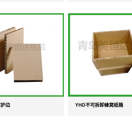
窝护边
YHD不可拆卸蜂窝纸箱