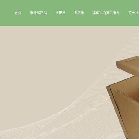
首页
纸蜂窝制品
纸护角
阻燃纸
冰箱铝箔复合纸板
关于我