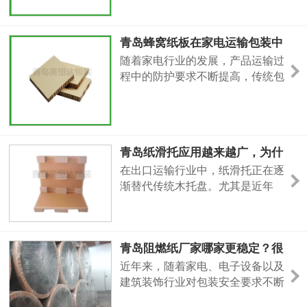
种功能型包装材料，在冰箱、冷柜
等产品包装领域逐渐受到关注。该
青岛蜂窝纸板在家电运输包装中
材料结合纸板结构与铝箔复合特
的应用优势分析
随着家电行业的发展，产品运输过
点，可以满足部分产品包装环境中
程中的防护要求不断提高，传统包
的防护需求。青岛英恒达包装有限
装材料逐渐向环保化、轻量化方向
公司生产阻燃纸、冰箱铝箔复合纸
升级。青岛蜂窝纸板作为一种新型
板
环保包装材料，凭借结构稳定、缓
冲性能较好的特点，被越来越多应
青岛纸滑托应用越来越广，为什
用于冰箱、空调、洗衣机以及大型
么出口企业开始替代传统木托
在出口运输行业中，纸滑托正在逐
家电产品包装领域。青岛英恒达包
盘？
渐替代传统木托盘。尤其是近年
装有限公司专注于蜂窝纸板、蜂窝
来，很多企业在搜索“青岛纸滑托”
网格纸等环保包装材料生产，可根
“出口纸滑托厂家”时，更加关注产
品是否能够降低运输成本、提高装
青岛阻燃纸厂家哪家更稳定？很
载效率。相比传统木托盘，纸滑托
多电器企业开始重视包装安全性
具有重量轻、节省空间、无需熏蒸
近年来，随着家电、电子设备以及
能
等特点，因此在国际物流运输中的
建筑装饰行业对包装安全要求不断
应用越来越广泛。不过，真正适用
提高，“阻燃纸”相关关键词的搜索