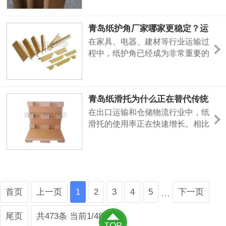
出现磕碰、边角受损，往往并不是
产品本身问题，而是包装保护不到
青岛纸护角厂家哪家更稳定？运
位。因此，“青岛纸护角”相关搜索
输行业越来越关注包装强度
在家具、电器、建材等行业运输过
量近年来持续增加。真正优质的纸
程中，纸护角已经成为非常重要的
护角，需要兼顾抗压能力与韧性。
包装辅材。很多产品在运输过程中
尤其是在长期堆码和仓储运输环境
出现磕碰、边角受损，往往并不是
下，如果纸护角强度不足，很容
产品本身问题，而是包装保护不到
青岛纸滑托为什么正在替代传统
位。因此，“青岛纸护角”相关搜索
木托盘？很多出口企业已经开始
量近年来持续增加。真正优质的纸
在出口运输和仓储物流行业中，纸
使用
护角，需要兼顾抗压能力与韧性。
滑托的使用率正在快速增长。相比
尤其是在长期堆码和仓储运输环境
传统木托盘，纸滑托具有重量轻、
下，如果纸护角强度不足，很容
节省空间、无需熏蒸、运输成本低
等优势，因此越来越多出口企业开
始关注“青岛纸滑托”相关产品。尤
其是在国际运输过程中，纸滑托能
首页
上一页
1
2
3
4
5
下一页
够有效减少集装箱空间占用，提高
···
装载效率。不过，很多客户在采购
尾页
共473条 当前1/48页
纸滑托时会发现，不同厂家的产