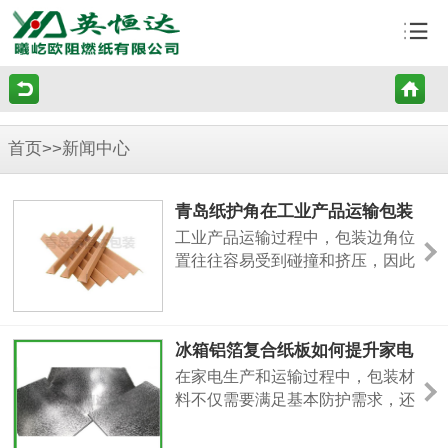
首页
>>
新闻中心
青岛纸护角在工业产品运输包装
中的重要作用
工业产品运输过程中，包装边角位
置往往容易受到碰撞和挤压，因此
选择合适的防护材料非常重要。青
岛纸护角作为一种常见环保包装辅
材，主要用于保护产品边缘，提高
冰箱铝箔复合纸板如何提升家电
包装整体稳定性。目前，纸护角广
产品包装防护效果
泛应用于家电、家具、机械设备、
在家电生产和运输过程中，包装材
仓储运输等多个领域。青岛英恒达
料不仅需要满足基本防护需求，还
包装有限公司生产纸护角、纸滑托
需要考虑环保、成本以及运输效率
以及蜂窝纸板等包装产品，为企业
等因素。冰箱铝箔复合纸板作为一