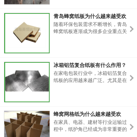
于出口运输的纸滑托，对材料结
热度也在持续增长。尤其是在电器
包装领域，越来越多企业开始关注
青岛蜂窝纸板为什么越来越受欢
包装材料是否具备稳定的阻燃性
迎？环保包装行业正在快速升级
能。因为在仓储运输过程中，包装
随着环保包装需求不断增长，青岛
材料不仅关系到产品保护，还直接
蜂窝纸板逐渐成为很多企业重点关
影响运输安全与后期使用稳定性。
注的关键词。相比传统木板包装材
因此，很多采购人员在选择阻燃纸
料，蜂窝纸板具有重量轻、缓冲性
能好、抗压能力较强等特点，因此
在家具、电器、五金机械以及物流
冰箱铝箔复合纸板有什么作用？
运输行业中的应用越来越广泛。尤
为什么家电行业越来越重视这种
在家电包装行业中，冰箱铝箔复合
其是在当前物流运输成本持续提高
材料
纸板的应用越来越广泛。尤其是在
的情况下，很多企业都在寻找既能
冰箱、冷柜等产品运输过程中，对
降低运输重量，又能保证包装安全
包装材料的防潮性、隔热性和耐压
能力提出了更高要求。因此，“冰
箱铝箔复合纸板”成为越来越多采
蜂窝网格纸为什么越来越受欢
购人员关注的关键词。优质的铝箔
迎？环保包装行业正在加速升级
在家具、电器、建材等行业运输过
复合纸板，不仅能够提升产品运输
程中，纸护角已经成为非常重要的
安全性，还能减少受潮导致的包装
包装辅材。很多产品在运输过程中
损坏问题。很多低质量产品容易出